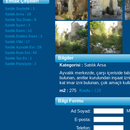
Emlak Çeşitleri
Satılık Zeytinlik : 1
Satılık Arsa : 16
Satılık Taş Depo : 8
Satılık İşyeri : 3
Satılık Daire : 12
Satılık Dublex Daire : 2
Satılık Villa : 17
Satılık Ayvalık Evi : 29
Satılık Rum Evi : 60
Bilgiler
Satılık Taş Ev : 1
Satılık Pansiyon : 3
Kategorisi :
Satılık Arsa
Ayvalık
merkezde
,
çarşı
içeriside
ta
bulunan
,
anıtlar
kurulundan
inşaat
izn
kat
imar
izni
bulunan
,
çok
amaçlı
kull
m2 :
275
Kodu :
128
Bilgi Formu
M
Ad Soyad:
E-posta:
Telefon: