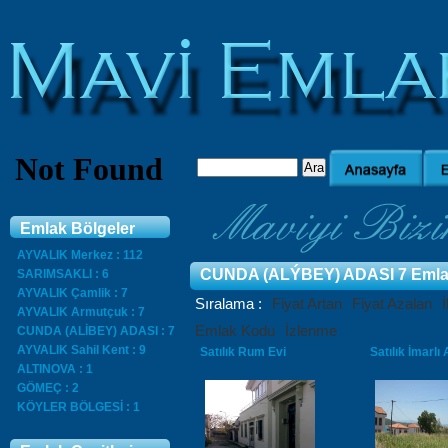
Emlak Bölgeler
AYVALIK Merkez : 112
CUNDA (ALÝBEY) ADASI
7 Eml
SARIMSAKLI : 6
AYVALIK Çamlik : 7
Sıralama :
Fiyat Artan
Fiyat Azalan
AYVALIK Armutçuk : 7
Emlak Kodu
İzlenme
CUNDA (ALİBEY) ADASI : 7
AYVALIK Sahil Kent : 9
Satılık Rum Evi
Satılık İmarlı
ALTINOVA : 1
GÖMEÇ : 2
KÖYLER BÖLGESİ : 1