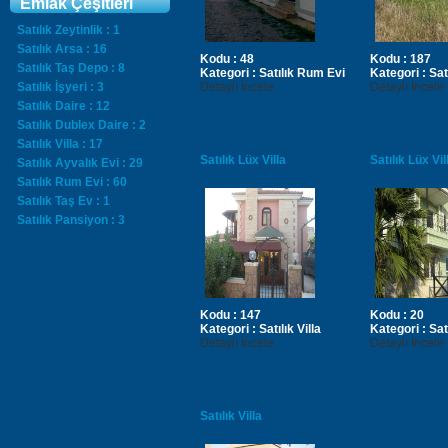
Emlak Çeşitleri
Satılık Zeytinlik : 1
Satılık Arsa : 16
Kodu :
48
Kodu :
187
Satılık Taş Depo : 8
Kategori :
Satılık Rum Evi
Kategori :
Sat
Satılık İşyeri : 3
Detaylı İncele
Detaylı İncele
Satılık Daire : 12
Satılık Dublex Daire : 2
Satılık Villa : 17
Satılık Lüx Villa
Satılık Lüx Vil
Satılık Ayvalık Evi : 29
Satılık Rum Evi : 60
Satılık Taş Ev : 1
Satılık Pansiyon : 3
Kodu :
147
Kodu :
20
Kategori :
Satılık Villa
Kategori :
Sat
Detaylı İncele
Detaylı İncele
Satılık Villa