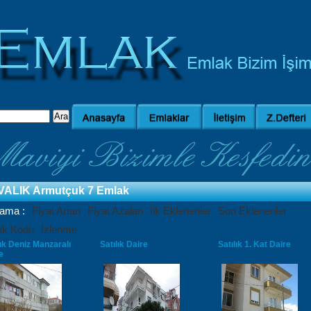
VALIK Armutçuk
7 Emlak
lama :
Fiyat Artan
Fiyat Azalan
İlk Eklenenler
Son Eklenenler
ak Kodu
İzlenme
lık Deniz Manzaralı
Satılık Daire
Satılık 1. Kat Daire
e