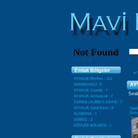
Emlak Bölgeler
AYVALIK Merkez : 112
AY
SARIMSAKLI : 6
AYVALIK Çamlik : 7
Sıra
AYVALIK Armutçuk : 7
Eml
CUNDA (ALİBEY) ADASI : 7
AYVALIK Sahil Kent : 9
Satı
Dair
ALTINOVA : 1
GÖMEÇ : 2
KÖYLER BÖLGESİ : 1