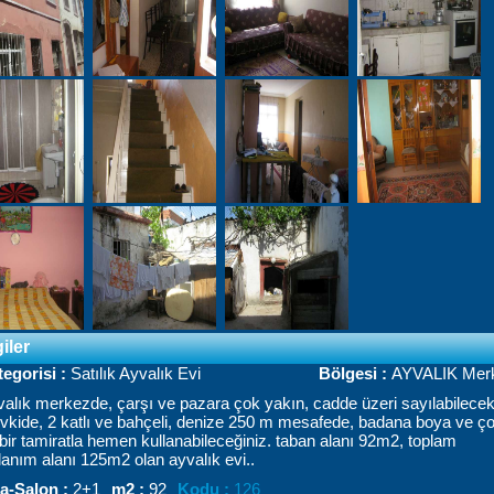
giler
tegorisi :
Satılık Ayvalık Evi
Bölgesi :
AYVALIK Mer
alık
merkezde
,
çarşı
ve
pazara
çok
yakın
,
cadde
üzeri
sayılabilece
vkide
, 2
katlı
ve
bahçeli
,
denize
250 m
mesafede
,
badana
boya
ve
ç
bir
tamiratla
hemen
kullanabileceğiniz
.
taban
alanı
92m2
,
toplam
lanım
alanı
125m2
olan
ayvalık
evi
..
a-Salon :
2+1
m2 :
92
Kodu :
126