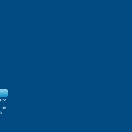
kez
k
bir
ok