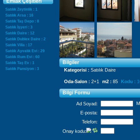
Emlak Çeşitleri
Satılık Zeytinlik : 1
Satılık Arsa : 16
Satılık Taş Depo : 8
Satılık İşyeri : 3
Satılık Daire : 12
Satılık Dublex Daire : 2
Satılık Villa : 17
Satılık Ayvalık Evi : 29
Satılık Rum Evi : 60
Bilgiler
Satılık Taş Ev : 1
Satılık Pansiyon : 3
Kategorisi :
Satılık Daire
Oda-Salon :
2+1
m2 :
85
Kodu :
1
Bilgi Formu
M
Ad Soyad:
E-posta:
Telefon:
Onay kodu: