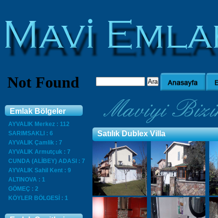
Emlak Bölgeler
AYVALIK Merkez : 112
Satılık Dublex Villa
SARIMSAKLI : 6
AYVALIK Çamlik : 7
AYVALIK Armutçuk : 7
CUNDA (ALİBEY) ADASI : 7
AYVALIK Sahil Kent : 9
ALTINOVA : 1
GÖMEÇ : 2
KÖYLER BÖLGESİ : 1