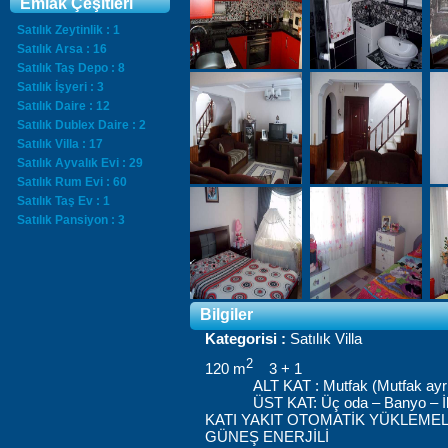
Emlak Çeşitleri
Satılık Zeytinlik : 1
Satılık Arsa : 16
Satılık Taş Depo : 8
Satılık İşyeri : 3
Satılık Daire : 12
Satılık Dublex Daire : 2
Satılık Villa : 17
Satılık Ayvalık Evi : 29
Satılık Rum Evi : 60
Satılık Taş Ev : 1
Satılık Pansiyon : 3
Bilgiler
Kategorisi :
Satılık Villa
2
120
m
3 + 1
ALT KAT :
Mutfak
(
Mutfak
ayr
ÜST
KAT:
Üç
oda
–
Banyo
–
İ
KATI
YAKIT
OTOMATİK
YÜKLEMEL
GÜNEŞ
ENERJİLİ