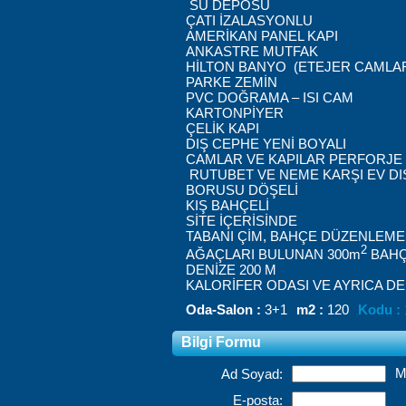
SU
DEPOSU
ÇATI
İZALASYONLU
AMERİKAN
PANEL
KAPI
ANKASTRE
MUTFAK
HİLTON
BANYO
(
ETEJER
CAMLA
PARKE
ZEMİN
PVC
DOĞRAMA
–
ISI
CAM
KARTONPİYER
ÇELİK
KAPI
DIŞ
CEPHE
YENİ
BOYALI
CAMLAR
VE
KAPILAR
PERFORJE
RUTUBET
VE
NEME
KARŞI
EV
DI
BORUSU
DÖŞELİ
KIŞ
BAHÇELİ
SİTE
İÇERİSİNDE
TABANI
ÇİM
,
BAHÇE
DÜZENLEME
2
AĞAÇLARI
BULUNAN
300m
BAH
DENİZE
200 M
KALORİFER
ODASI
VE
AYRICA
DE
Oda-Salon :
3+1
m2 :
120
Kodu :
Bilgi Formu
M
Ad Soyad:
E-posta: