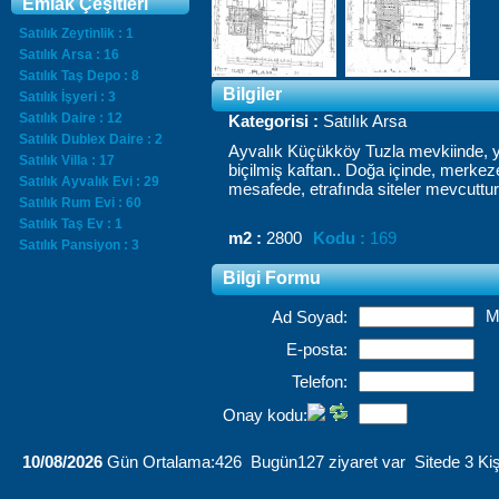
Emlak Çeşitleri
Satılık Zeytinlik : 1
Satılık Arsa : 16
Satılık Taş Depo : 8
Bilgiler
Satılık İşyeri : 3
Satılık Daire : 12
Kategorisi :
Satılık Arsa
Satılık Dublex Daire : 2
Ayvalık
Küçükköy
Tuzla
mevkiinde
,
Satılık Villa : 17
biçilmiş
kaftan..
Doğa
içinde
,
merkez
Satılık Ayvalık Evi : 29
mesafede
,
etrafında
siteler
mevcuttur
Satılık Rum Evi : 60
Satılık Taş Ev : 1
m2 :
2800
Kodu :
169
Satılık Pansiyon : 3
Bilgi Formu
M
Ad Soyad:
E-posta:
Telefon:
Onay kodu:
10/08/2026
Gün Ortalama:426 Bugün127 ziyaret var Sitede 3 Kiş