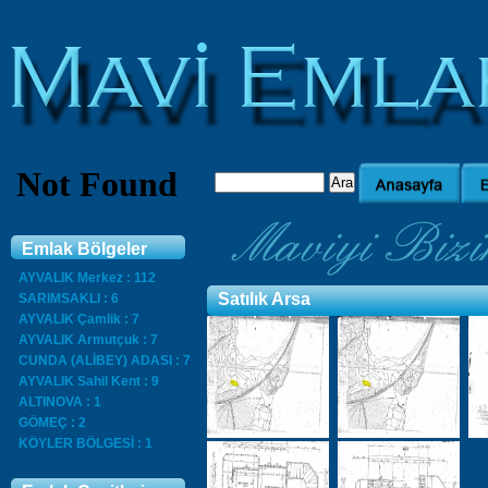
Emlak Bölgeler
AYVALIK Merkez : 112
Satılık Arsa
SARIMSAKLI : 6
AYVALIK Çamlik : 7
AYVALIK Armutçuk : 7
CUNDA (ALİBEY) ADASI : 7
AYVALIK Sahil Kent : 9
ALTINOVA : 1
GÖMEÇ : 2
KÖYLER BÖLGESİ : 1