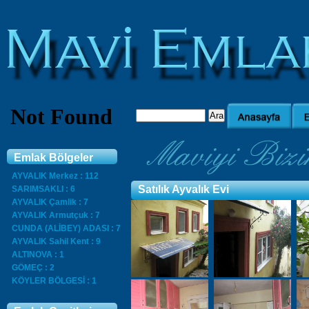
Emlak Bölgeler
AYVALIK Merkez : 112
Satılık Ayvalık Evi
SARIMSAKLI : 6
AYVALIK Çamlik : 7
AYVALIK Armutçuk : 7
CUNDA (ALİBEY) ADASI : 7
AYVALIK Sahil Kent : 9
ALTINOVA : 1
GÖMEÇ : 2
KÖYLER BÖLGESİ : 1