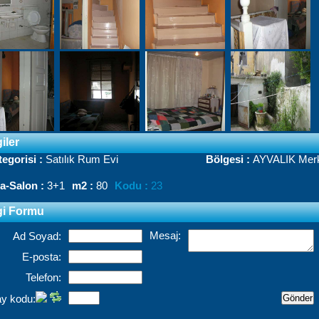
giler
tegorisi :
Satılık Rum Evi
Bölgesi :
AYVALIK Mer
a-Salon :
3+1
m2 :
80
Kodu :
23
gi Formu
Mesaj:
Ad Soyad:
E-posta:
Telefon:
y kodu: