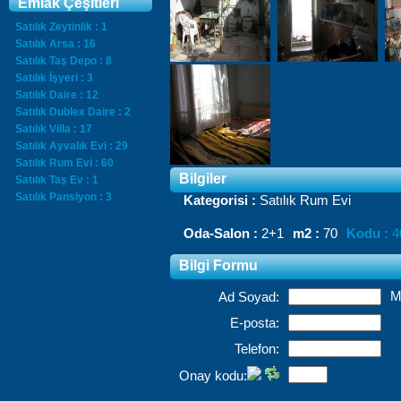
Emlak Çeşitleri
Satılık Zeytinlik : 1
Satılık Arsa : 16
Satılık Taş Depo : 8
Satılık İşyeri : 3
Satılık Daire : 12
Satılık Dublex Daire : 2
Satılık Villa : 17
Satılık Ayvalık Evi : 29
Satılık Rum Evi : 60
Bilgiler
Satılık Taş Ev : 1
Satılık Pansiyon : 3
Kategorisi :
Satılık Rum Evi
Oda-Salon :
2+1
m2 :
70
Kodu :
4
Bilgi Formu
M
Ad Soyad:
E-posta:
Telefon:
Onay kodu: