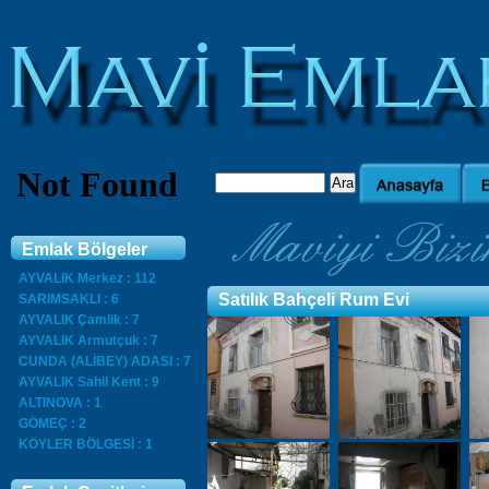
Emlak Bölgeler
AYVALIK Merkez : 112
Satılık Bahçeli Rum Evi
SARIMSAKLI : 6
AYVALIK Çamlik : 7
AYVALIK Armutçuk : 7
CUNDA (ALİBEY) ADASI : 7
AYVALIK Sahil Kent : 9
ALTINOVA : 1
GÖMEÇ : 2
KÖYLER BÖLGESİ : 1