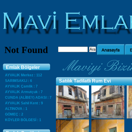
Emlak Bölgeler
AYVALIK Merkez : 112
Satılık Tadilatlı Rum Evi
SARIMSAKLI : 6
AYVALIK Çamlik : 7
AYVALIK Armutçuk : 7
CUNDA (ALİBEY) ADASI : 7
AYVALIK Sahil Kent : 9
ALTINOVA : 1
GÖMEÇ : 2
KÖYLER BÖLGESİ : 1