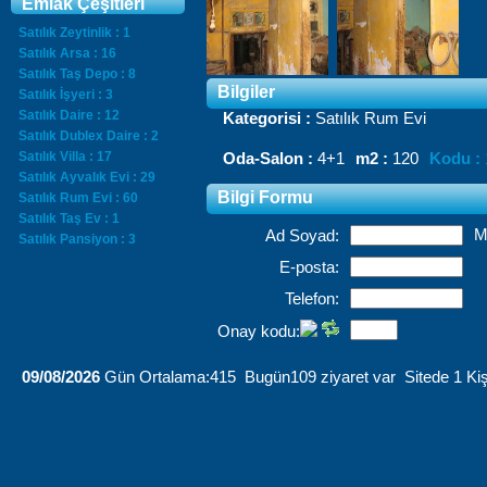
Emlak Çeşitleri
Satılık Zeytinlik : 1
Satılık Arsa : 16
Satılık Taş Depo : 8
Bilgiler
Satılık İşyeri : 3
Satılık Daire : 12
Kategorisi :
Satılık Rum Evi
Satılık Dublex Daire : 2
Satılık Villa : 17
Oda-Salon :
4+1
m2 :
120
Kodu :
Satılık Ayvalık Evi : 29
Bilgi Formu
Satılık Rum Evi : 60
Satılık Taş Ev : 1
M
Ad Soyad:
Satılık Pansiyon : 3
E-posta:
Telefon:
Onay kodu:
09/08/2026
Gün Ortalama:415 Bugün109 ziyaret var Sitede 1 Kiş